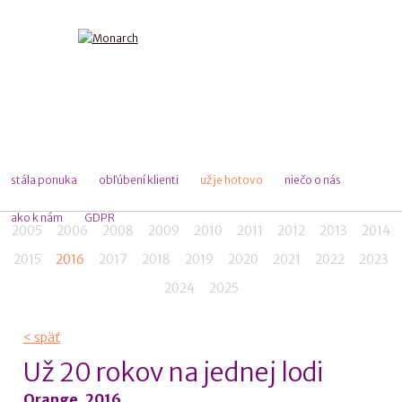
stála ponuka
obľúbení klienti
už je hotovo
niečo o nás
ako k nám
GDPR
2005
2006
2008
2009
2010
2011
2012
2013
2014
2015
2016
2017
2018
2019
2020
2021
2022
2023
2024
2025
< späť
Už 20 rokov na jednej lodi
Orange, 2016