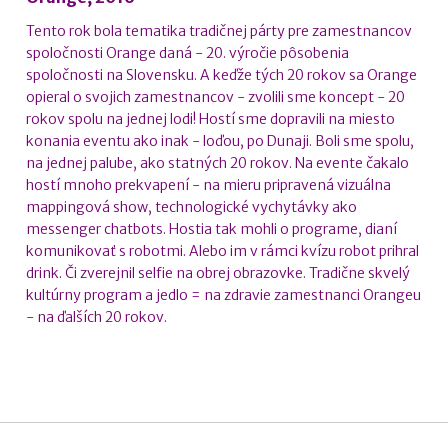
Tento rok bola tematika tradičnej párty pre zamestnancov
spoločnosti Orange daná - 20. výročie pôsobenia
spoločnosti na Slovensku. A keďže tých 20 rokov sa Orange
opieral o svojich zamestnancov - zvolili sme koncept - 20
rokov spolu na jednej lodi! Hostí sme dopravili na miesto
konania eventu ako inak - loďou, po Dunaji. Boli sme spolu,
na jednej palube, ako statných 20 rokov. Na evente čakalo
hostí mnoho prekvapení - na mieru pripravená vizuálna
mappingová show, technologické vychytávky ako
messenger chatbots. Hostia tak mohli o programe, dianí
komunikovať s robotmi. Alebo im v rámci kvízu robot prihral
drink. Či zverejnil selfie na obrej obrazovke. Tradične skvelý
kultúrny program a jedlo = na zdravie zamestnanci Orangeu
- na ďalších 20 rokov.